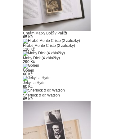
Chrám Matky Boží v Paříži
65 Kč
Hrabě Monte Cristo (2 záložky)
120 Kč
Moby Dick (4 záložky)
290 Kč
Golem
60 Kč
Jekyll a Hyde
60 Kč
Sherlock & dr. Watson
65 Kč