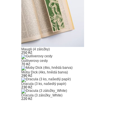
Maugli (4 záložky)
250 Kč
Gulliverovy cesty
70 Kč
Moby Dick (4ks, hnědá barva)
290 Kč
Dracula (3 ks, našedlý papír)
230 Kč
Dracula (3 záložky_White)
220 Kč