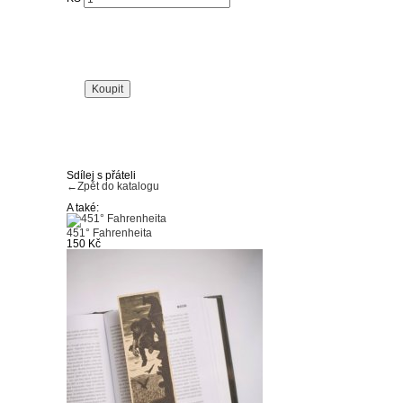
Sdílej s přáteli
←
Zpět do katalogu
A také:
451° Fahrenheita
150 Kč