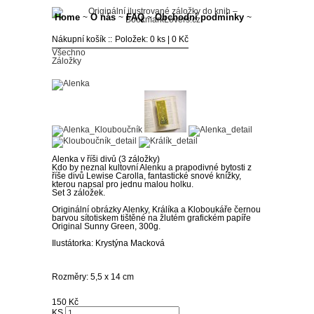
Home
O nás
FAQ
Obchodní podmínky
~
~
~
~
Kontakt
Nákupní košík
Položek: 0 ks | 0 Kč
Všechno
Záložky
Alenka v říši divů (3 záložky)
Kdo by neznal kultovní Alenku a prapodivné bytosti z
říše divů Lewise Carolla, fantastické snové knížky,
kterou napsal pro jednu malou holku.
Set 3 záložek.
Originální obrázky Alenky, Králíka a Kloboukáře černou
barvou sítotiskem tištěné na žlutém grafickém papíře
Original Sunny Green, 300g.
Ilustátorka: Krystýna Macková
Rozměry: 5,5 x 14 cm
150 Kč
KS