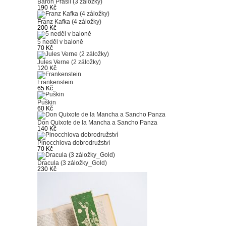
Baron Prášil (3 záložky)
190 Kč
Franz Kafka (4 záložky)
200 Kč
5 neděl v baloně
70 Kč
Jules Verne (2 záložky)
120 Kč
Frankenstein
65 Kč
Puškin
60 Kč
Don Quixote de la Mancha a Sancho Panza
140 Kč
Pinocchiova dobrodružství
70 Kč
Dracula (3 záložky_Gold)
230 Kč