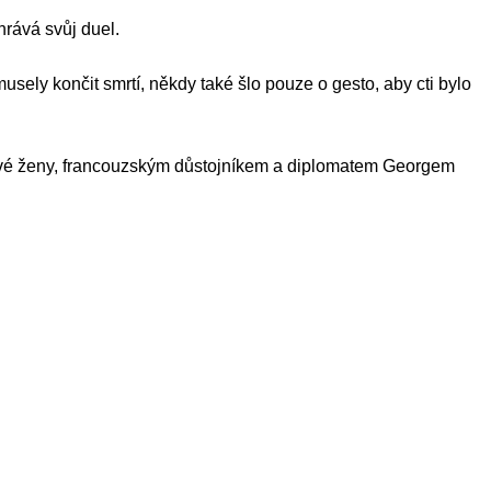
rává svůj duel.
usely končit smrtí, někdy také šlo pouze o gesto, aby cti bylo
 své ženy, francouzským důstojníkem a diplomatem Georgem