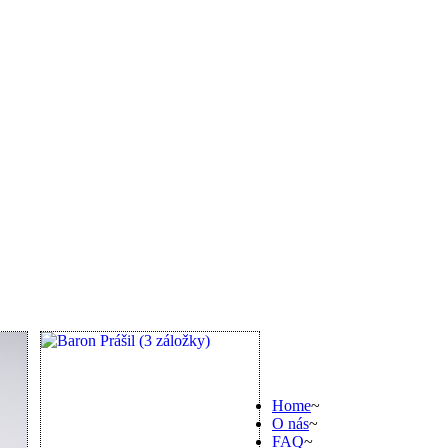
Home
~
O nás
~
FAQ
~