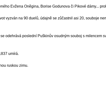
lavného Evžena Oněgina, Borise Godunova či Pikové dámy... proh
ivot vyzván na 90 duelů, údajně se zůčastnil asi 20, souboje nem
K59, se odehrává poslední Puškinův osudným souboj s milencem
 1837 umírá.
enou ruskou zimu.