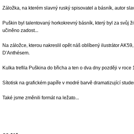
Záložka, na kterém slavný ruský spisovatel a básník, autor s
Puškin byl talentovaný horkokrevný básník, který byl za svůj ž
učiněno zadost...
Na záložce, kterou nakreslil opět náš oblíbený ilustrátor A
D'Anthésem.
Kulka trefila Puškina do břicha a ten o dva dny později v roce
Sítotisk na grafickém papíře v modré barvě dramatizující stud
Také jsme změnili formát na ležato...