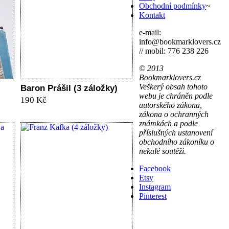
Obchodní podmínky
~
Kontakt
e-mail:
info@bookmarklovers.cz
// mobil: 776 238 226
© 2013
Bookmarklovers.cz
Veškerý obsah tohoto
Baron Prášil (3 záložky)
webu je chráněn podle
190 Kč
autorského zákona,
zákona o ochranných
známkách a podle
příslušných ustanovení
obchodního zákoníku o
nekalé soutěži.
Facebook
Etsy
Instagram
Pinterest