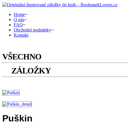
Home
~
O nás
~
FAQ
~
Obchodní podmínky
~
Kontakt
Nákupní košík
VŠECHNO
ZÁLOŽKY
Puškin