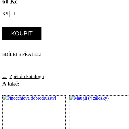
60 Kč
KS
SDÍLEJ S PŘÁTELI
←
Zpět do katalogu
A také: